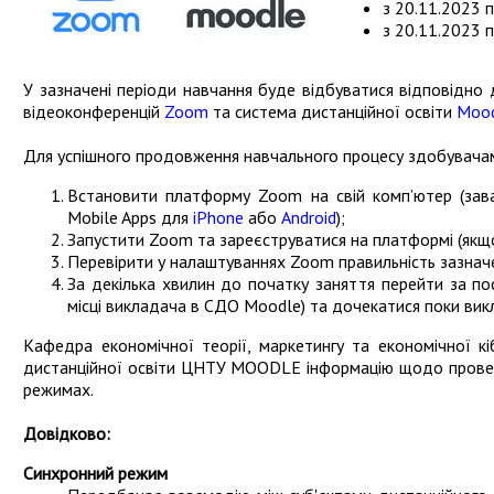
з 20.11.2023 п
з 20.11.2023 п
У зазначені періоди навчання буде відбуватися відповідно
відеоконференцій
Zoom
та система дистанційної освіти
Moo
Для успішного продовження навчального процесу здобувачам 
Встановити платформу Zoom на свій комп’ютер (за
Mobile Apps для
iPhone
або
Android
);
Запустити Zoom та зареєструватися на платформі (якщо
Перевірити у налаштуваннях Zoom правильність зазначе
За декілька хвилин до початку заняття перейти за п
місці викладача в СДО Moodle) та дочекатися поки вик
Кафедра економічної теорії, маркетингу та економічної к
дистанційної освіти ЦНТУ MOODLE інформацію щодо проведе
режимах.
Довідково:
Синхронний режим